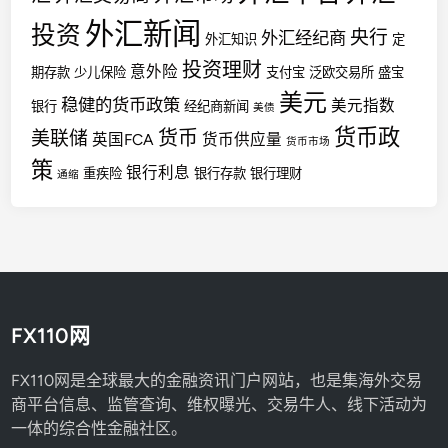
外汇新闻
投资
央行
外汇经纪商
外汇知识
定
投资理财
意外险
期存款
少儿保险
支付宝
泛欧交易所
盛宝
美元
稳健的货币政策
美元指数
银行
经纪商新闻
美债
货币政
货币
美联储
英国FCA
货币供应量
货币市场
策
银行利息
重疾险
银行存款
银行理财
通缩
FX110网
FX110网是全球最大的金融资讯门户网站，也是集海外交易
商平台信息、监管查询、维权曝光、交易牛人、线下活动为
一体的综合性金融社区。