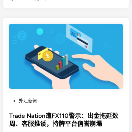
i
精
般
n
心
拉
设
几
计
个
的
涨
“
停
盈
出
利
货
回
？
收
”
骗
局
P
外汇新闻
o
s
Trade Nation遭FX110警示：出金拖延数
t
周、客服推诿，持牌平台信誉崩塌
e