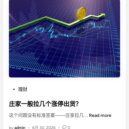
光
：
E
E
T
R
A
D
E
易
投
外
汇
P
理财
平
o
台
s
庄家一般拉几个涨停出货？
—
t
—
庄
这个问题没有标准答案——庄家拉几 …
Read more
e
一
家
d
场
by
admin
•
6月 30, 2026
•
0
一