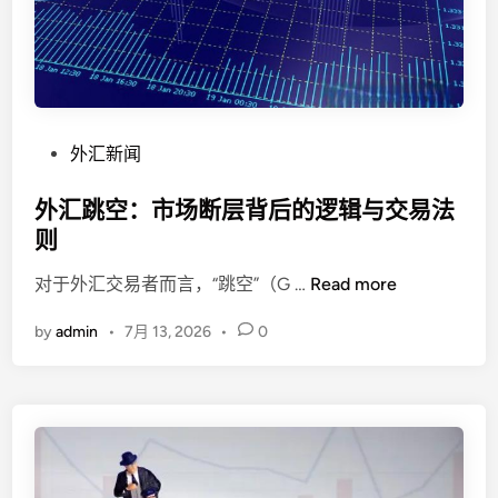
外
汇
1
1
0
曝
P
外汇新闻
光
o
盈
s
外汇跳空：市场断层背后的逻辑与交易法
利
t
则
即
e
封
外
对于外汇交易者而言，“跳空”（G …
Read more
d
号
汇
i
的
by
admin
•
7月 13, 2026
•
0
跳
n
“
空
黑
：
平
市
台
场
”
断
层