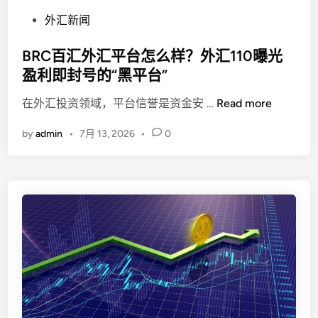
P
外汇新闻
o
s
BRC百汇外汇平台怎么样？外汇110曝光
t
盈利即封号的“黑平台”
e
B
在外汇投资领域，平台信誉是资金安 …
Read more
d
R
i
by
admin
•
7月 13, 2026
•
0
C
n
百
汇
外
汇
平
台
怎
么
样
？