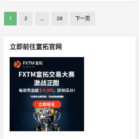
巨
汇
文
M
1
2
…
28
下一页
A
章
C
导
R
航
O
立即前往富拓官网
”
：
F
X
1
1
0
实
锤
黑
平
台