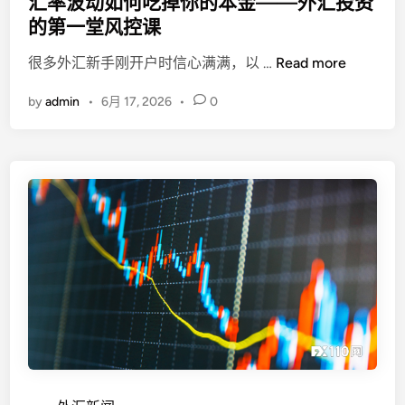
汇率波动如何吃掉你的本金——外汇投资
：
t
的第一堂风控课
出
e
金
汇
很多外汇新手刚开户时信心满满，以 …
Read more
d
拖
率
i
by
admin
•
6月 17, 2026
•
0
延
波
n
数
动
周
如
、
何
客
吃
服
掉
推
你
诿
的
，
本
持
金
牌
—
平
—
台
外
信
汇