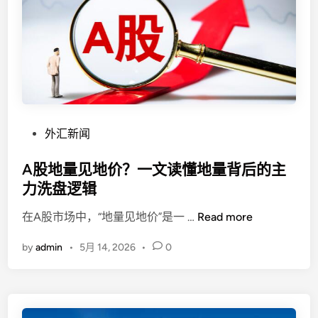
噩
位
梦
：
收
不
割
只
机
是
”
“
？
克
P
外汇新闻
”
o
，
s
A股地量见地价？一文读懂地量背后的主
更
t
是
力洗盘逻辑
e
“
A
在A股市场中，“地量见地价”是一 …
Read more
d
盎
股
i
司
by
admin
•
5月 14, 2026
•
0
地
n
”
量
与
见
“
地
手