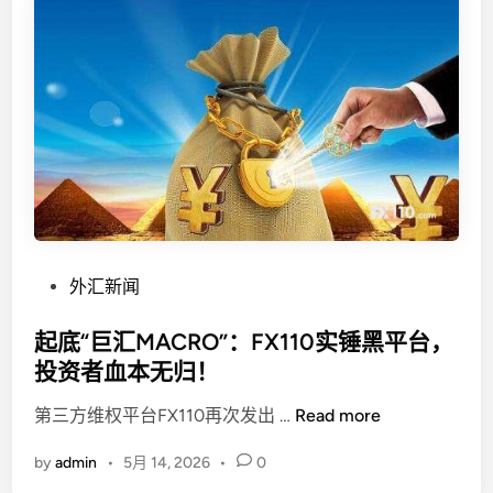
价
”
？
一
文
读
懂
地
量
背
后
的
P
外汇新闻
主
o
力
s
起底“巨汇MACRO”：FX110实锤黑平台，
洗
t
投资者血本无归！
盘
e
逻
起
第三方维权平台FX110再次发出 …
Read more
d
辑
底
i
by
admin
•
5月 14, 2026
•
0
“
n