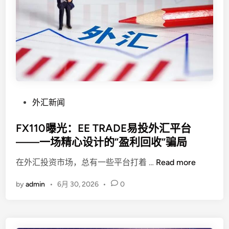
背
后
的
逻
辑
与
交
易
P
外汇新闻
法
o
则
s
FX110曝光：EE TRADE易投外汇平台
t
——一场精心设计的“盈利回收”骗局
e
F
在外汇投资市场，总有一些平台打着 …
Read more
d
X
i
by
admin
•
6月 30, 2026
•
0
1
n
1
0
曝