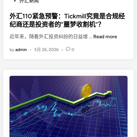
P
誉
外汇新闻
投
o
崩
资
s
外汇110紧急预警：Tickmill究竟是合规经
塌
的
t
纪商还是投资者的“噩梦收割机”？
第
e
一
外
近年来，随着外汇投资纠纷的日益增 …
Read more
d
堂
汇
i
风
by
admin
•
5月 26, 2026
•
0
1
n
控
1
课
0
紧
急
预
警
：
T
i
c
k