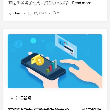
T
“申请出金等了七周，资金仍不见踪 …
Read more
d
r
i
by
admin
•
6月 17, 2026
•
0
a
n
d
e
N
a
t
i
o
n
遭
F
X
1
1
0
P
外汇新闻
警
o
示
s