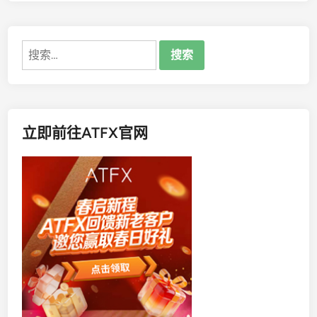
，
投
资
搜
者
索：
血
本
无
归
立即前往ATFX官网
！