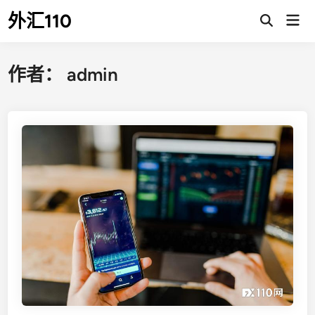
Skip
外汇110
Mai
to
Open
Men
Search
content
作者：
admin