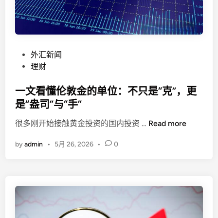
m
i
l
l
究
P
外汇新闻
竟
o
理财
是
s
合
t
一文看懂伦敦金的单位：不只是“克”，更
规
e
是“盎司”与“手”
经
d
纪
一
很多刚开始接触黄金投资的国内投资 …
Read more
i
商
文
n
还
by
admin
•
5月 26, 2026
•
0
看
是
懂
投
伦
资
敦
者
金
的
的
“
单