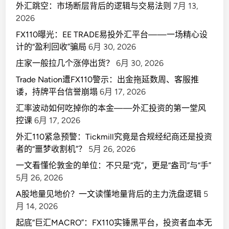
外汇跳空：市场断层背后的逻辑与交易法则
7月 13,
2026
FX110曝光：EE TRADE易投外汇平台——一场精心设
计的“盈利回收”骗局
6月 30, 2026
庄家一般拉几个涨停出货？
6月 30, 2026
Trade Nation遭FX110警示：出金拖延数周、客服推
诿，持牌平台信誉崩塌
6月 17, 2026
汇率波动如何吃掉你的本金——外汇投资的第一堂风
控课
6月 17, 2026
外汇110紧急预警：Tickmill究竟是合规经纪商还是投资
者的“噩梦收割机”？
5月 26, 2026
一文看懂伦敦金的单位：不只是“克”，更是“盎司”与“手”
5月 26, 2026
A股地量见地价？一文读懂地量背后的主力洗盘逻辑
5
月 14, 2026
起底“巨汇MACRO”：FX110实锤黑平台，投资者血本无