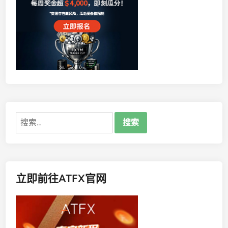
出
龙
年
超
级
狂
欢
的
入
金
搜
活
索：
动
立即前往ATFX官网