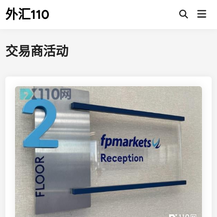
Skip
外汇110
Mai
to
Open
Men
Search
content
交易商活动