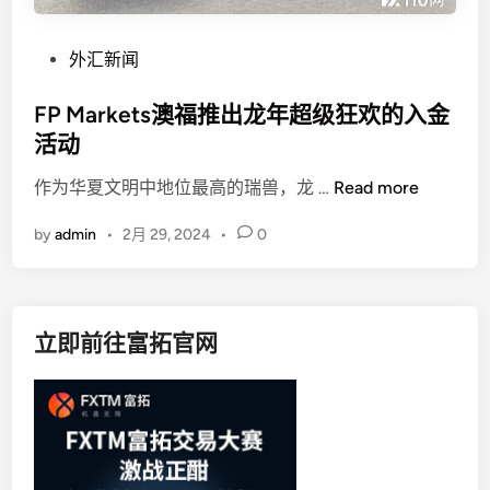
P
外汇新闻
o
s
FP Markets澳福推出龙年超级狂欢的入金
t
活动
e
F
作为华夏文明中地位最高的瑞兽，龙 …
Read more
d
P
i
by
admin
•
2月 29, 2024
•
0
M
n
a
r
k
立即前往富拓官网
e
t
s
澳
福
推