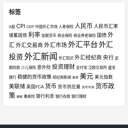
标签
人民币
CPI
人民币汇率
A股
GDP
中国外汇市场
人寿保险
利率
外
国债
储蓄国债
加密货币
商业保险
商业养老保险
外汇平台
外汇
汇
外汇市场
外汇交易商
外汇新闻
投资
外汇经纪商
央行
外汇知识
定
投资理财
意外险
期存款
少儿保险
支付宝
泛欧交易所
盛宝
美元
稳健的货币政策
美元指数
银行
经纪商新闻
美债
货币政
货币
美联储
英国FCA
货币供应量
货币市场
策
银行利息
重疾险
银行存款
银行理财
通缩