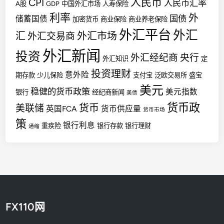
人民币
CPI
人民币汇率
A股
GDP
中国外汇市场
人寿保险
利率
外
国债
储蓄国债
加密货币
商业保险
商业养老保险
外汇平台
外汇
汇
外汇市场
外汇交易商
外汇新闻
投资
外汇经纪商
央行
外汇知识
定
投资理财
意外险
期存款
少儿保险
支付宝
泛欧交易所
盛宝
美元
稳健的货币政策
美元指数
银行
经纪商新闻
美债
货币政
货币
美联储
英国FCA
货币供应量
货币市场
策
银行利息
重疾险
银行存款
银行理财
通缩
FX110网