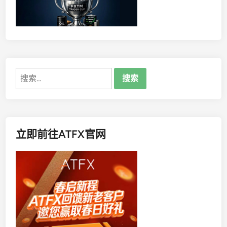
（
M
T
4
/
M
搜
T
索：
5
）
？
立即前往ATFX官网