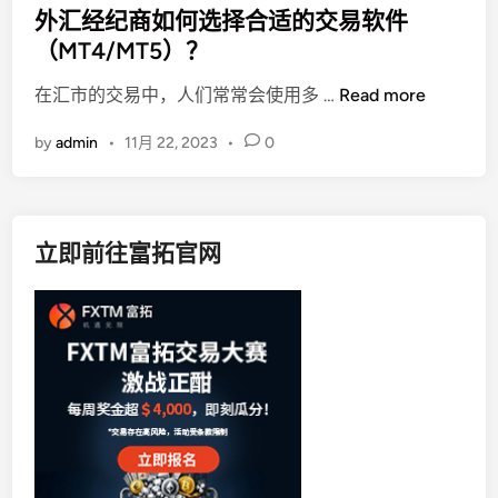
s
外汇经纪商如何选择合适的交易软件
t
（MT4/MT5）？
e
外
在汇市的交易中，人们常常会使用多 …
Read more
d
汇
i
by
admin
•
11月 22, 2023
•
0
经
n
纪
商
如
立即前往富拓官网
何
选
择
合
适
的
交
易
软
件