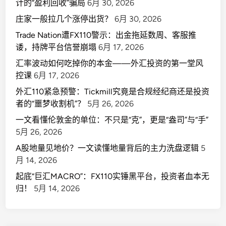
计的“盈利回收”骗局
6月 30, 2026
庄家一般拉几个涨停出货？
6月 30, 2026
Trade Nation遭FX110警示：出金拖延数周、客服推
诿，持牌平台信誉崩塌
6月 17, 2026
汇率波动如何吃掉你的本金——外汇投资的第一堂风
控课
6月 17, 2026
外汇110紧急预警：Tickmill究竟是合规经纪商还是投资
者的“噩梦收割机”？
5月 26, 2026
一文看懂伦敦金的单位：不只是“克”，更是“盎司”与“手”
5月 26, 2026
A股地量见地价？一文读懂地量背后的主力洗盘逻辑
5
月 14, 2026
起底“巨汇MACRO”：FX110实锤黑平台，投资者血本无
归！
5月 14, 2026