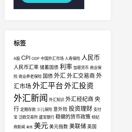
标签
人民币
CPI
A股
GDP
中国外汇市场
人寿保险
利率
人民币汇率
储蓄国债
加密货币
商业保
外汇
外
外汇交易商
国债
险
商业养老保险
外汇平台
外汇投资
汇市场
外汇新闻
外汇经纪商
央
外汇知识
投资理财
行
意外险
定期存款
少儿保险
支付
稳健的货币政策
宝
泛欧交易所
盛宝银行
经纪
美元
美联储
美元指数
英国
商新闻
美债