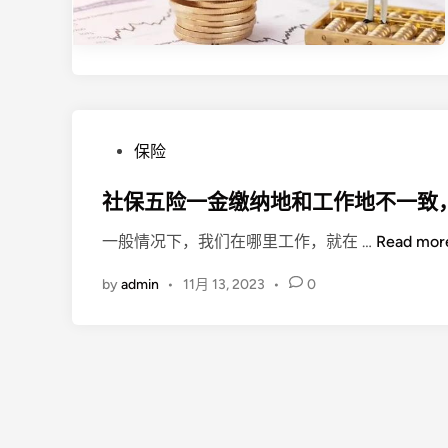
P
保险
o
s
社保五险一金缴纳地和工作地不一致
t
社
一般情况下，我们在哪里工作，就在 …
Read mor
e
保
d
by
admin
•
11月 13, 2023
•
0
五
i
险
n
一
金
缴
纳
地