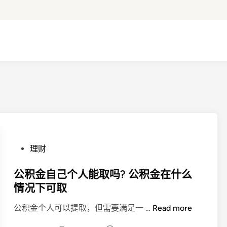
P
理财
o
s
公积金自己个人能取吗? 公积金在什么
t
情况下可取
e
公
公积金个人可以提取，但需要满足一 …
Read more
d
积
i