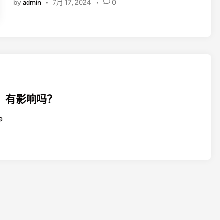
by
admin
•
7月 17, 2024
•
0
金
n
自
己
个
人
能
取
吗
，有影响吗？
?
公
e
积
金
在
什
么
情
况
下
可