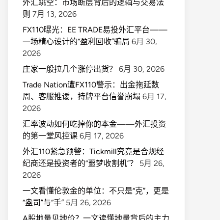
外汇跳空：市场断层背后的逻辑与交易法
则
7月 13, 2026
FX110曝光：EE TRADE易投外汇平台——
一场精心设计的“盈利回收”骗局
6月 30,
2026
庄家一般拉几个涨停出货？
6月 30, 2026
Trade Nation遭FX110警示：出金拖延数
周、客服推诿，持牌平台信誉崩塌
6月 17,
2026
汇率波动如何吃掉你的本金——外汇投资
的第一堂风控课
6月 17, 2026
外汇110紧急预警：Tickmill究竟是合规经
纪商还是投资者的“噩梦收割机”？
5月 26,
2026
一文看懂伦敦金的单位：不只是“克”，更是
“盎司”与“手”
5月 26, 2026
A股地量见地价？一文读懂地量背后的主力