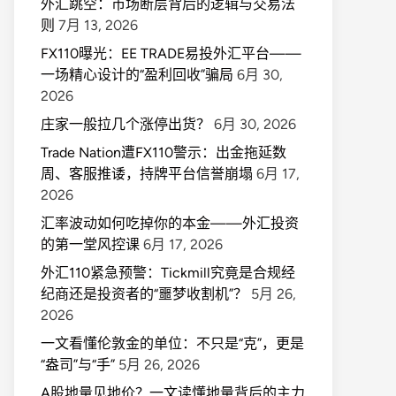
外汇跳空：市场断层背后的逻辑与交易法
则
7月 13, 2026
FX110曝光：EE TRADE易投外汇平台——
一场精心设计的“盈利回收”骗局
6月 30,
2026
庄家一般拉几个涨停出货？
6月 30, 2026
Trade Nation遭FX110警示：出金拖延数
周、客服推诿，持牌平台信誉崩塌
6月 17,
2026
汇率波动如何吃掉你的本金——外汇投资
的第一堂风控课
6月 17, 2026
外汇110紧急预警：Tickmill究竟是合规经
纪商还是投资者的“噩梦收割机”？
5月 26,
2026
一文看懂伦敦金的单位：不只是“克”，更是
“盎司”与“手”
5月 26, 2026
A股地量见地价？一文读懂地量背后的主力