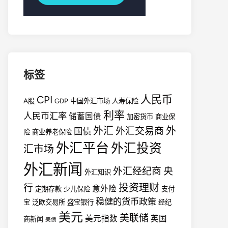
标签
人民币
CPI
A股
GDP
中国外汇市场
人寿保险
利率
人民币汇率
储蓄国债
加密货币
商业保
外汇
外
外汇交易商
国债
险
商业养老保险
外汇平台
外汇投资
汇市场
外汇新闻
外汇经纪商
央
外汇知识
投资理财
行
意外险
定期存款
少儿保险
支付
稳健的货币政策
宝
泛欧交易所
盛宝银行
经纪
美元
美联储
美元指数
英国
商新闻
美债