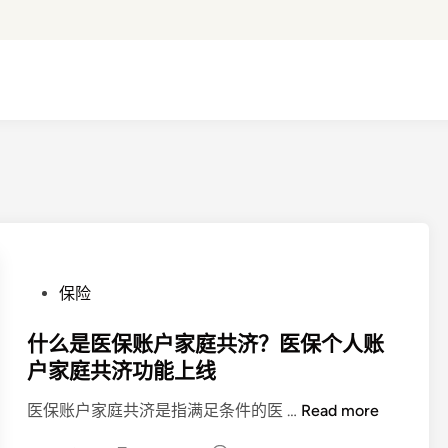
P
保险
o
s
什么是医保账户家庭共济？医保个人账
t
户家庭共济功能上线
e
什
医保账户家庭共济是指满足条件的医 …
Read more
d
么
i