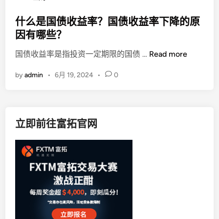
o
s
什么是国债收益率？国债收益率下降的原
t
因有哪些？
e
什
国债收益率是指投资一定期限的国债 …
Read more
d
么
i
by
admin
•
6月 19, 2024
•
0
是
n
国
债
收
立即前往富拓官网
益
率
？
国
债
收
益
率
下