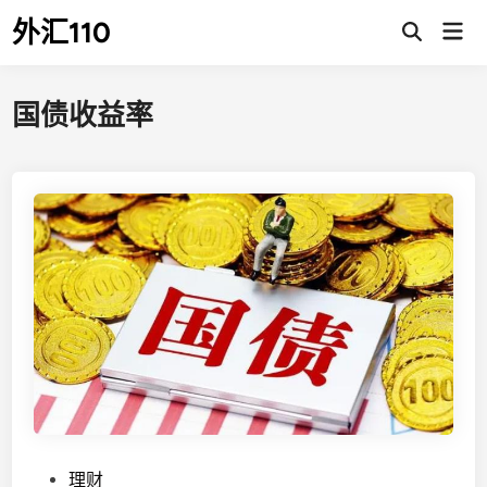
Skip
外汇110
Mai
to
Open
Men
Search
content
国债收益率
P
理财