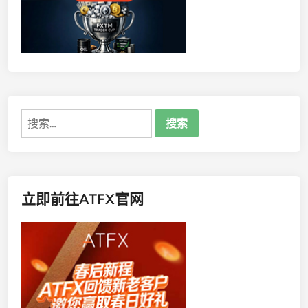
降
的
原
因
有
哪
些
搜
？
索：
立即前往ATFX官网