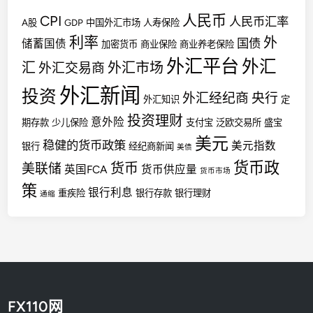
人民币
CPI
人民币汇率
A股
GDP
中国外汇市场
人寿保险
利率
外
国债
储蓄国债
加密货币
商业保险
商业养老保险
外汇平台
外汇
汇
外汇市场
外汇交易商
外汇新闻
投资
外汇经纪商
央行
外汇知识
定
投资理财
意外险
期存款
少儿保险
支付宝
泛欧交易所
盛宝
美元
稳健的货币政策
美元指数
银行
经纪商新闻
美债
货币政
货币
美联储
英国FCA
货币供应量
货币市场
策
银行利息
重疾险
银行存款
银行理财
通缩
FX110网