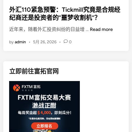
o
s
外汇110紧急预警：Tickmill究竟是合规经
t
纪商还是投资者的“噩梦收割机”？
e
外
近年来，随着外汇投资纠纷的日益增 …
Read more
d
汇
i
by
admin
•
5月 26, 2026
•
0
1
n
1
0
紧
立即前往富拓官网
急
预
警
：
T
i
c
k
m