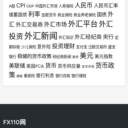
人民币
CPI
人民币汇率
A股
GDP
中国外汇市场
人寿保险
利率
外
国债
储蓄国债
加密货币
商业保险
商业养老保险
外汇平台
外汇
汇
外汇市场
外汇交易商
外汇新闻
投资
外汇经纪商
央行
外汇知识
定
投资理财
意外险
期存款
少儿保险
支付宝
泛欧交易所
盛宝
美元
稳健的货币政策
美元指数
银行
经纪商新闻
美债
货币政
货币
美联储
英国FCA
货币供应量
货币市场
策
银行利息
重疾险
银行存款
银行理财
通缩
FX110网