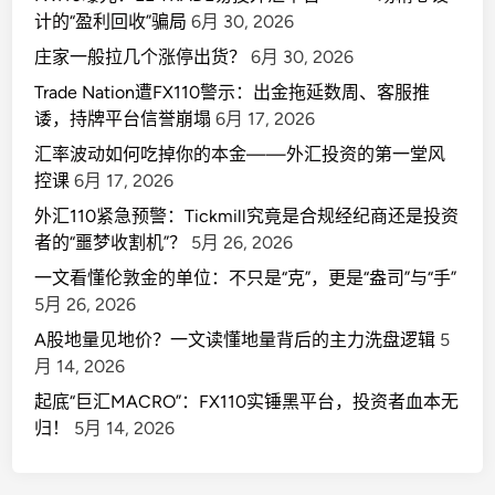
计的“盈利回收”骗局
6月 30, 2026
庄家一般拉几个涨停出货？
6月 30, 2026
Trade Nation遭FX110警示：出金拖延数周、客服推
诿，持牌平台信誉崩塌
6月 17, 2026
汇率波动如何吃掉你的本金——外汇投资的第一堂风
控课
6月 17, 2026
外汇110紧急预警：Tickmill究竟是合规经纪商还是投资
者的“噩梦收割机”？
5月 26, 2026
一文看懂伦敦金的单位：不只是“克”，更是“盎司”与“手”
5月 26, 2026
A股地量见地价？一文读懂地量背后的主力洗盘逻辑
5
月 14, 2026
起底“巨汇MACRO”：FX110实锤黑平台，投资者血本无
归！
5月 14, 2026