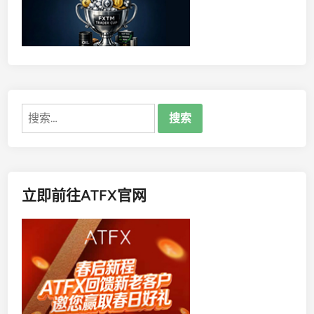
i
l
l
究
竟
是
合
搜
规
索：
经
纪
商
还
立即前往ATFX官网
是
投
资
者
的
“
噩