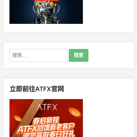
易
投
外
汇
平
台
—
搜
—
索：
一
场
精
心
立即前往ATFX官网
设
计
的
“
盈
利