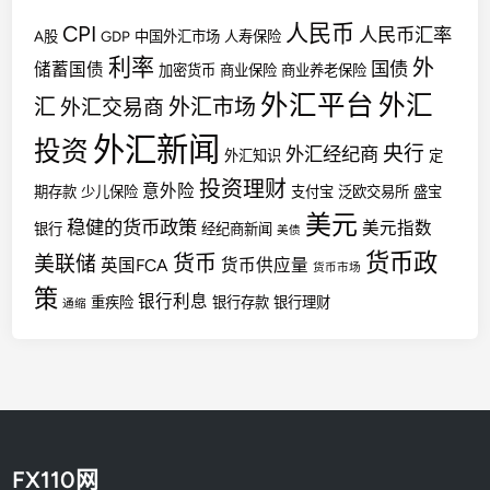
人民币
CPI
人民币汇率
A股
GDP
中国外汇市场
人寿保险
利率
外
国债
储蓄国债
加密货币
商业保险
商业养老保险
外汇平台
外汇
汇
外汇市场
外汇交易商
外汇新闻
投资
央行
外汇经纪商
外汇知识
定
投资理财
意外险
期存款
少儿保险
支付宝
泛欧交易所
盛宝
美元
稳健的货币政策
美元指数
银行
经纪商新闻
美债
货币政
货币
美联储
英国FCA
货币供应量
货币市场
策
银行利息
重疾险
银行存款
银行理财
通缩
FX110网