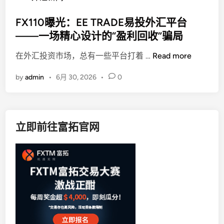
o
s
FX110曝光：EE TRADE易投外汇平台
t
——一场精心设计的“盈利回收”骗局
e
F
在外汇投资市场，总有一些平台打着 …
Read more
d
X
i
by
admin
•
6月 30, 2026
•
0
1
n
1
0
曝
立即前往富拓官网
光
：
E
E
T
R
A
D
E