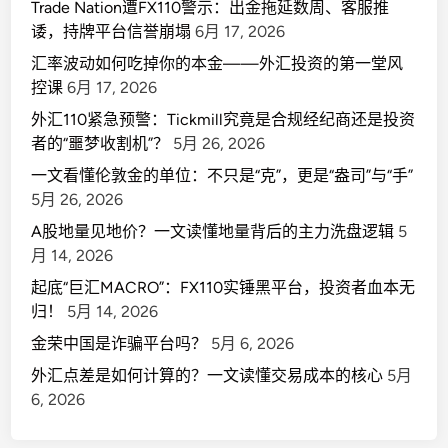
Trade Nation遭FX110警示：出金拖延数周、客服推
诿，持牌平台信誉崩塌
6月 17, 2026
汇率波动如何吃掉你的本金——外汇投资的第一堂风
控课
6月 17, 2026
外汇110紧急预警：Tickmill究竟是合规经纪商还是投资
者的“噩梦收割机”？
5月 26, 2026
一文看懂伦敦金的单位：不只是“克”，更是“盎司”与“手”
5月 26, 2026
A股地量见地价？一文读懂地量背后的主力洗盘逻辑
5
月 14, 2026
起底“巨汇MACRO”：FX110实锤黑平台，投资者血本无
归！
5月 14, 2026
金荣中国是诈骗平台吗？
5月 6, 2026
外汇点差是如何计算的？一文读懂交易成本的核心
5月
6, 2026