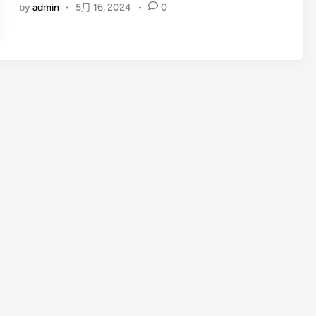
by
admin
•
5月 16, 2024
•
0
苹
n
果
！
巴
菲
特
投
资
安
达
保
险
是
什
么
来
头
？