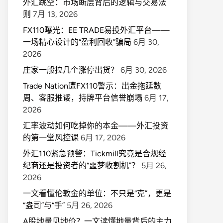
外汇跳空：市场断层背后的逻辑与交易法
则
7月 13, 2026
FX110曝光：EE TRADE易投外汇平台——
一场精心设计的“盈利回收”骗局
6月 30,
2026
庄家一般拉几个涨停出货？
6月 30, 2026
Trade Nation遭FX110警示：出金拖延数
周、客服推诿，持牌平台信誉崩塌
6月 17,
2026
汇率波动如何吃掉你的本金——外汇投资
的第一堂风控课
6月 17, 2026
外汇110紧急预警：Tickmill究竟是合规经
纪商还是投资者的“噩梦收割机”？
5月 26,
2026
一文看懂伦敦金的单位：不只是“克”，更是
“盎司”与“手”
5月 26, 2026
A股地量见地价？一文读懂地量背后的主力