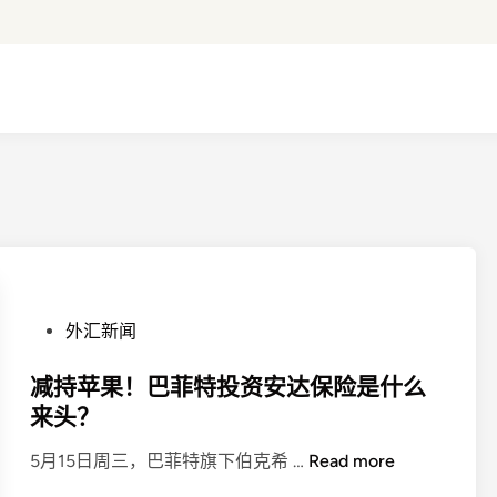
P
外汇新闻
o
s
减持苹果！巴菲特投资安达保险是什么
t
来头？
e
减
5月15日周三，巴菲特旗下伯克希 …
Read more
d
持
i