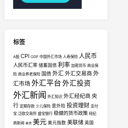
标签
人民币
CPI
A股
GDP
中国外汇市场
人寿保险
利率
人民币汇率
储蓄国债
加密货币
商业保
外汇
外
外汇交易商
国债
险
商业养老保险
外汇平台
外汇投资
汇市场
外汇新闻
外汇经纪商
央
外汇知识
投资理财
行
意外险
定期存款
少儿保险
支付
稳健的货币政策
宝
泛欧交易所
盛宝银行
经纪
美元
美联储
美元指数
英国
商新闻
美债