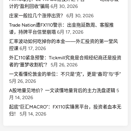
计的“盈利回收”骗局
6月 30, 2026
庄家一般拉几个涨停出货？
6月 30, 2026
Trade Nation遭FX110警示：出金拖延数周、客服推
诿，持牌平台信誉崩塌
6月 17, 2026
汇率波动如何吃掉你的本金——外汇投资的第一堂风
控课
6月 17, 2026
外汇110紧急预警：Tickmill究竟是合规经纪商还是投资
者的“噩梦收割机”？
5月 26, 2026
一文看懂伦敦金的单位：不只是“克”，更是“盎司”与“手”
5月 26, 2026
A股地量见地价？一文读懂地量背后的主力洗盘逻辑
5
月 14, 2026
起底“巨汇MACRO”：FX110实锤黑平台，投资者血本无
归！
5月 14, 2026