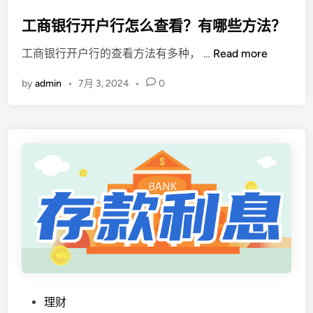
o
s
工商银行开户行怎么查看？有哪些方法？
t
工
工商银行开户行的查看方法有多种， …
Read more
e
商
d
by
admin
•
7月 3, 2024
•
0
银
i
行
n
开
户
行
怎
么
查
看
？
有
哪
些
P
理财
方