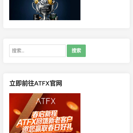
0
万
存
3
年
利
息
搜
多
索：
少
？
立即前往ATFX官网