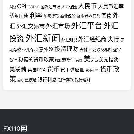
人民币
CPI
人民币汇率
A股
GDP
中国外汇市场
人寿保险
利率
外
国债
储蓄国债
加密货币
商业保险
商业养老保险
外汇平台
外汇
汇
外汇市场
外汇交易商
外汇新闻
投资
外汇经纪商
央行
外汇知识
定
投资理财
意外险
期存款
少儿保险
支付宝
泛欧交易所
盛宝
美元
稳健的货币政策
美元指数
银行
经纪商新闻
美债
货币政
货币
美联储
英国FCA
货币供应量
货币市场
策
银行利息
重疾险
银行存款
银行理财
通缩
FX110网