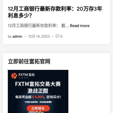
o
法
s
12月工商银行最新存款利率：20万存3年
？
t
利息多少？
e
1
12月工商银行最新存款利率： 截 …
Read more
d
2
i
by
admin
•
12月 14, 2023
•
0
月
n
工
商
银
立即前往富拓官网
行
最
新
存
款
利
率
：
2