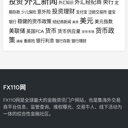
外汇新闻
投资
外汇经纪商
央行
外汇知识
定
投资理财
意外险
期存款
少儿保险
支付宝
泛欧交易所
盛宝
美元
稳健的货币政策
美元指数
银行
经纪商新闻
美债
货币政
货币
美联储
英国FCA
货币供应量
货币市场
策
银行利息
重疾险
银行存款
银行理财
通缩
FX110网
FX110网是全球最大的金融资讯门户网站，也是集海外交易
商平台信息、监管查询、维权曝光、交易牛人、线下活动为
一体的综合性金融社区。