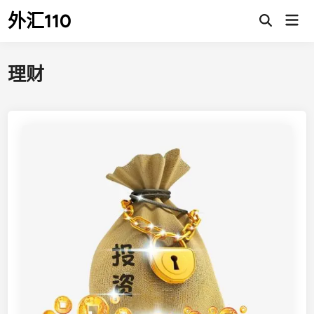
Skip
外汇110
Mai
to
Open
Men
Search
content
理财