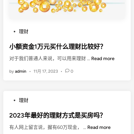
P
理财
o
s
小额资金1万元买什么理财比较好？
t
小
对于我们普通人来说，可以用来理财 …
Read more
e
额
d
by
admin
•
11月 17, 2023
•
0
资
i
金
n
1
万
P
理财
元
o
买
s
2023年最好的理财方式是买房吗？
什
t
么
2
有人网上留言说，握有60万现金， …
Read more
e
理