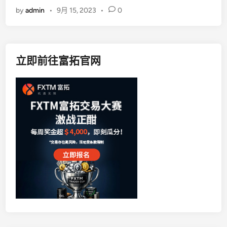
0
d
财
by
admin
•
9月 15, 2023
•
0
2
i
比
3
n
较
年
好
最
？
立即前往富拓官网
好
的
理
财
方
式
是
买
房
吗
？