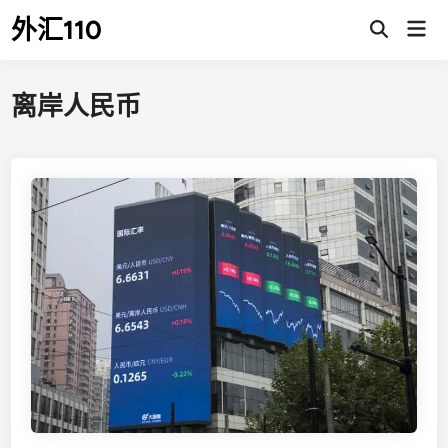
Skip
外汇110
Mai
to
Open
Men
Search
content
离岸人民币