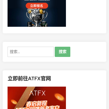
涨
意
味
着
什
么
？
搜
索：
立即前往ATFX官网