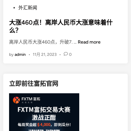
P
外汇新闻
o
s
大涨460点！离岸人民币大涨意味着什
t
么？
e
大
离岸人民币大涨460点，升破7. …
Read more
d
涨
i
by
admin
•
11月 21, 2023
•
0
4
n
6
0
点
立即前往富拓官网
！
离
岸
人
民
币
大