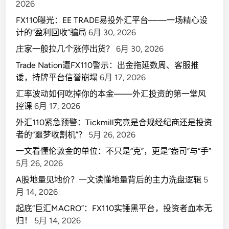
2026
FX110曝光：EE TRADE易投外汇平台——一场精心设
计的“盈利回收”骗局
6月 30, 2026
庄家一般拉几个涨停出货？
6月 30, 2026
Trade Nation遭FX110警示：出金拖延数周、客服推
诿，持牌平台信誉崩塌
6月 17, 2026
汇率波动如何吃掉你的本金——外汇投资的第一堂风
控课
6月 17, 2026
外汇110紧急预警：Tickmill究竟是合规经纪商还是投资
者的“噩梦收割机”？
5月 26, 2026
一文看懂伦敦金的单位：不只是“克”，更是“盎司”与“手”
5月 26, 2026
A股地量见地价？一文读懂地量背后的主力洗盘逻辑
5
月 14, 2026
起底“巨汇MACRO”：FX110实锤黑平台，投资者血本无
归！
5月 14, 2026