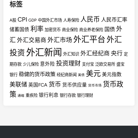
标签
人民币
CPI
人民币汇率
A股
GDP
中国外汇市场
人寿保险
利率
外
国债
储蓄国债
加密货币
商业保险
商业养老保险
外汇平台
外汇
汇
外汇市场
外汇交易商
外汇新闻
投资
外汇经纪商
央行
外汇知识
定
投资理财
意外险
期存款
少儿保险
支付宝
泛欧交易所
盛宝
美元
稳健的货币政策
美元指数
银行
经纪商新闻
美债
货币政
货币
美联储
英国FCA
货币供应量
货币市场
策
银行利息
重疾险
银行存款
银行理财
通缩