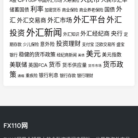
人民币汇率
A股
GDP
中国外汇市场
人寿保险
利率
外
国债
储蓄国债
加密货币
商业保险
商业养老保险
外汇平台
外汇
汇
外汇市场
外汇交易商
外汇新闻
投资
外汇经纪商
央行
外汇知识
定
投资理财
意外险
期存款
少儿保险
支付宝
泛欧交易所
盛宝
美元
稳健的货币政策
美元指数
银行
经纪商新闻
美债
货币政
货币
美联储
英国FCA
货币供应量
货币市场
策
银行利息
重疾险
银行存款
银行理财
通缩
FX110网