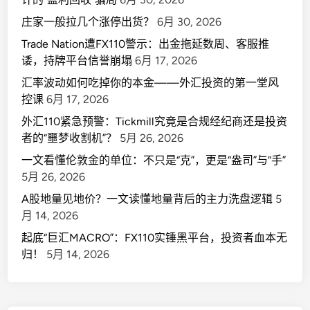
庄家一般拉几个涨停出货？
6月 30, 2026
Trade Nation遭FX110警示：出金拖延数周、客服推
诿，持牌平台信誉崩塌
6月 17, 2026
汇率波动如何吃掉你的本金——外汇投资的第一堂风
控课
6月 17, 2026
外汇110紧急预警：Tickmill究竟是合规经纪商还是投资
者的“噩梦收割机”？
5月 26, 2026
一文看懂伦敦金的单位：不只是“克”，更是“盎司”与“手”
5月 26, 2026
A股地量见地价？一文读懂地量背后的主力洗盘逻辑
5
月 14, 2026
起底“巨汇MACRO”：FX110实锤黑平台，投资者血本无
归！
5月 14, 2026