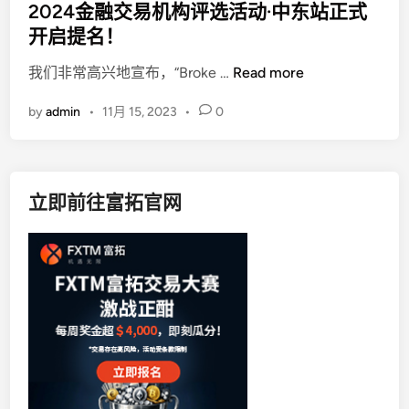
s
2024金融交易机构评选活动·中东站正式
t
开启提名！
e
2
我们非常高兴地宣布，“Broke …
Read more
d
0
i
by
admin
•
11月 15, 2023
•
0
2
n
4
金
融
立即前往富拓官网
交
易
机
构
评
选
活
动
·
中