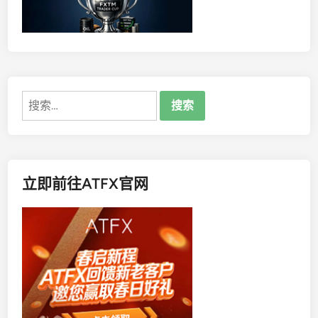
东
站
正
式
开
启
搜
提
索：
名
！
立即前往ATFX官网