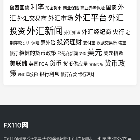
利率
外
国债
储蓄国债
加密货币
商业保险
商业养老保险
外汇平台
外汇
汇
外汇市场
外汇交易商
外汇新闻
投资
外汇经纪商
央行
外汇知识
定
投资理财
意外险
期存款
少儿保险
支付宝
泛欧交易所
盛宝
美元
稳健的货币政策
美元指数
银行
经纪商新闻
美债
货币政
货币
美联储
英国FCA
货币供应量
货币市场
策
银行利息
重疾险
银行存款
银行理财
通缩
FX110网
FX110网是全球最大的金融资讯门户网站，也是集海外交易