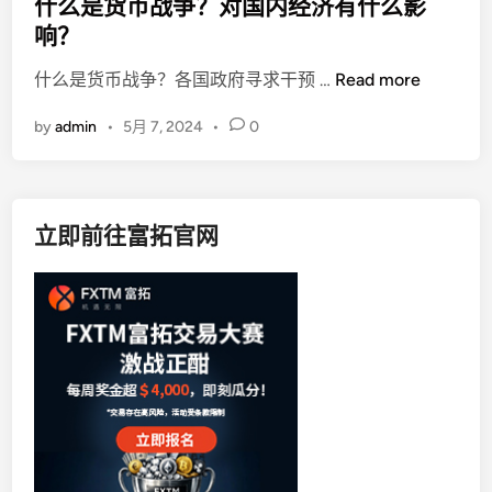
s
什么是货币战争？对国内经济有什么影
t
响？
e
什
什么是货币战争？各国政府寻求干预 …
Read more
d
么
i
by
admin
•
5月 7, 2024
•
0
是
n
货
币
战
立即前往富拓官网
争
？
对
国
内
经
济
有
什
么