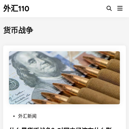
Skip
外汇110
Mai
to
Open
Men
Search
content
货币战争
P
外汇新闻
o