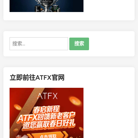
影
响
？
搜
索：
立即前往ATFX官网