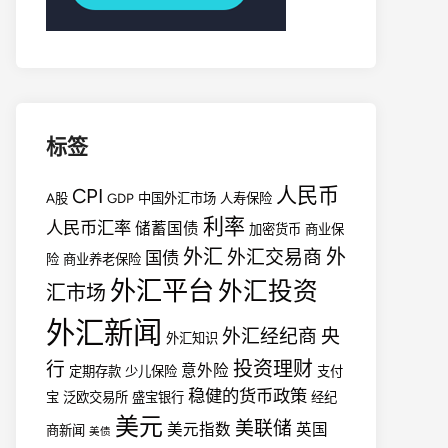
标签
人民币
CPI
A股
GDP
中国外汇市场
人寿保险
利率
人民币汇率
储蓄国债
加密货币
商业保
外汇
外
外汇交易商
国债
险
商业养老保险
外汇平台
外汇投资
汇市场
外汇新闻
外汇经纪商
央
外汇知识
投资理财
行
意外险
定期存款
少儿保险
支付
稳健的货币政策
宝
泛欧交易所
盛宝银行
经纪
美元
美联储
美元指数
英国
商新闻
美债