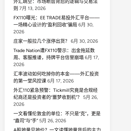
外汇跳空：市场断层背后的逻辑与交易法
则
7月 13, 2026
FX110曝光：EE TRADE易投外汇平台——
一场精心设计的“盈利回收”骗局
6月 30,
2026
庄家一般拉几个涨停出货？
6月 30, 2026
Trade Nation遭FX110警示：出金拖延数
周、客服推诿，持牌平台信誉崩塌
6月 17,
2026
汇率波动如何吃掉你的本金——外汇投资
的第一堂风控课
6月 17, 2026
外汇110紧急预警：Tickmill究竟是合规经
纪商还是投资者的“噩梦收割机”？
5月 26,
2026
一文看懂伦敦金的单位：不只是“克”，更是
“盎司”与“手”
5月 26, 2026
A股地量见地价？一文读懂地量背后的主力