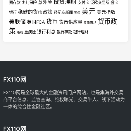
投资理财
意外险
期存款
少儿保险
支付宝
泛欧交易所
盛宝
美元
稳健的货币政策
美元指数
银行
经纪商新闻
美债
货币政
货币
美联储
英国FCA
货币供应量
货币市场
策
银行利息
重疾险
银行存款
银行理财
通缩
FX110网
FX110网是全球最大的金融资讯门户网站，也是集海外交易
商平台信息、监管查询、维权曝光、交易牛人、线下活动为
一体的综合性金融社区。
FX110网