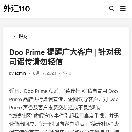
Skip
外汇110
Mai
to
Open
Men
Search
content
Posted
理财
in
Doo Prime 提醒广大客户 | 针对我
司谣传请勿轻信
by
admin
•
8月 17, 2023
•
0
近日，Doo Prime 获悉，“德璞社区”私自冒用 Doo
Prime 品牌进行虚假宣传，企图误导客户，对 Doo
Prime 声誉及客户投资交易造成不良影响。
“德璞社区” 虚假宣传事件引起我司高度重视，并迅
速做出回应，第一时间向客户澄清了“德璞社区” 虚