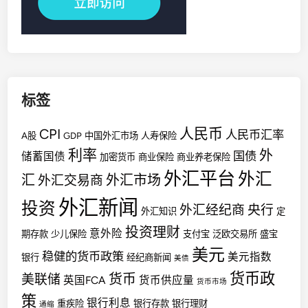
标签
人民币
CPI
人民币汇率
A股
GDP
中国外汇市场
人寿保险
利率
外
国债
储蓄国债
加密货币
商业保险
商业养老保险
外汇平台
外汇
汇
外汇市场
外汇交易商
外汇新闻
投资
外汇经纪商
央行
外汇知识
定
投资理财
意外险
期存款
少儿保险
支付宝
泛欧交易所
盛宝
美元
稳健的货币政策
美元指数
银行
经纪商新闻
美债
货币政
货币
美联储
英国FCA
货币供应量
货币市场
策
银行利息
重疾险
银行存款
银行理财
通缩