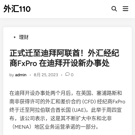
Skip
外汇110
Mai
to
Open
Men
Search
content
Posted
理财
in
正式迁至迪拜阿联酋！外汇经纪
商FxPro 在迪拜开设新办事处
by
admin
•
8月 25, 2023
•
0
在迪拜开设办事处两个月后，在英国、塞浦路斯和
南非获得许可的外汇和差价合约 (CFD) 经纪商FxPro
终于迁至阿拉伯联合酋长国 (UAE)。此举于周四宣
布，该公司表示，这是其不断扩大中东和北非
（MENA）地区业务运营承诺的一部分。