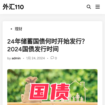
Skip
外汇110
Mai
to
Open
Men
Search
content
Posted
理财
in
24年储蓄国债何时开始发行？
2024国债发行时间
by
admin
•
1月 24, 2024
•
0