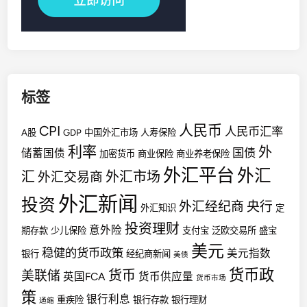
标签
人民币
CPI
人民币汇率
A股
GDP
中国外汇市场
人寿保险
利率
外
国债
储蓄国债
加密货币
商业保险
商业养老保险
外汇平台
外汇
汇
外汇市场
外汇交易商
外汇新闻
投资
外汇经纪商
央行
外汇知识
定
投资理财
意外险
期存款
少儿保险
支付宝
泛欧交易所
盛宝
美元
稳健的货币政策
美元指数
银行
经纪商新闻
美债
货币政
货币
美联储
英国FCA
货币供应量
货币市场
策
银行利息
重疾险
银行存款
银行理财
通缩