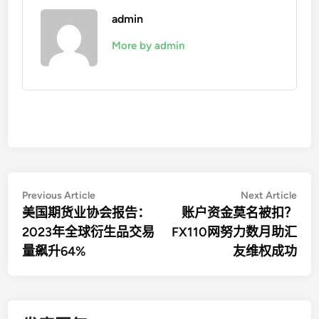
admin
More by admin
文
Previous
Nex
Previous Article
Next Article
article:
artic
美国期货业协会报告：
账户资金莫名被扣？
章
2023年全球衍生品交易
FX110网努力数月助汇
导
量飙升64%
友维权成功
航