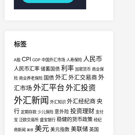
标签
人民币
CPI
A股
GDP
中国外汇市场
人寿保险
利率
人民币汇率
储蓄国债
加密货币
商业保
外汇
外
外汇交易商
国债
险
商业养老保险
外汇平台
外汇投资
汇市场
外汇新闻
外汇经纪商
央
外汇知识
投资理财
行
意外险
定期存款
少儿保险
支付
稳健的货币政策
宝
泛欧交易所
盛宝银行
经纪
美元
美联储
美元指数
英国
商新闻
美债