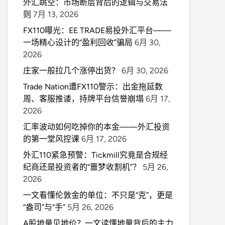
外汇跳空：市场断层背后的逻辑与交易法
则
7月 13, 2026
FX110曝光：EE TRADE易投外汇平台——
一场精心设计的“盈利回收”骗局
6月 30,
2026
庄家一般拉几个涨停出货？
6月 30, 2026
Trade Nation遭FX110警示：出金拖延数
周、客服推诿，持牌平台信誉崩塌
6月 17,
2026
汇率波动如何吃掉你的本金——外汇投资
的第一堂风控课
6月 17, 2026
外汇110紧急预警：Tickmill究竟是合规经
纪商还是投资者的“噩梦收割机”？
5月 26,
2026
一文看懂伦敦金的单位：不只是“克”，更是
“盎司”与“手”
5月 26, 2026
A股地量见地价？一文读懂地量背后的主力