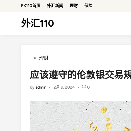
Skip
FX110首页
外汇新闻
理财
保险
to
content
外汇110
Posted
理财
in
应该遵守的伦敦银交易
by
admin
•
2月 9, 2024
•
0