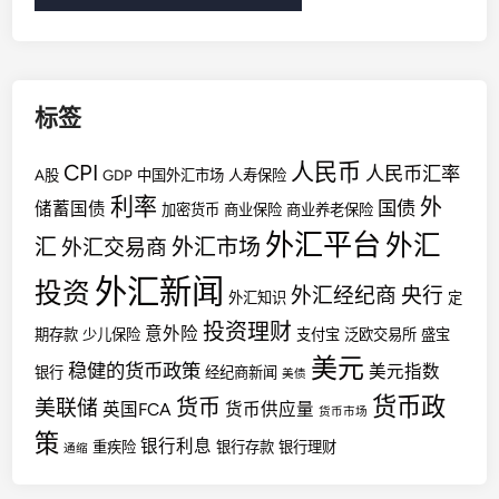
标签
人民币
CPI
人民币汇率
A股
GDP
中国外汇市场
人寿保险
利率
外
国债
储蓄国债
加密货币
商业保险
商业养老保险
外汇平台
外汇
汇
外汇市场
外汇交易商
外汇新闻
投资
外汇经纪商
央行
外汇知识
定
投资理财
意外险
期存款
少儿保险
支付宝
泛欧交易所
盛宝
美元
稳健的货币政策
美元指数
银行
经纪商新闻
美债
货币政
货币
美联储
英国FCA
货币供应量
货币市场
策
银行利息
重疾险
银行存款
银行理财
通缩