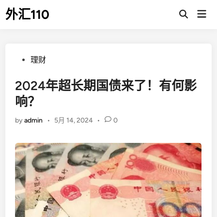
Skip
外汇110
Mai
to
Open
Men
Search
content
Posted
理财
in
2024年超长期国债来了！有何影
响？
by
admin
•
5月 14, 2024
•
0