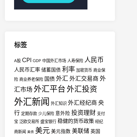
标签
人民币
CPI
A股
GDP
中国外汇市场
人寿保险
利率
人民币汇率
储蓄国债
加密货币
商业保
外汇
外
外汇交易商
国债
险
商业养老保险
外汇平台
外汇投资
汇市场
外汇新闻
外汇经纪商
央
外汇知识
投资理财
行
意外险
定期存款
少儿保险
支付
稳健的货币政策
宝
泛欧交易所
盛宝银行
经纪
美元
美联储
美元指数
英国
商新闻
美债