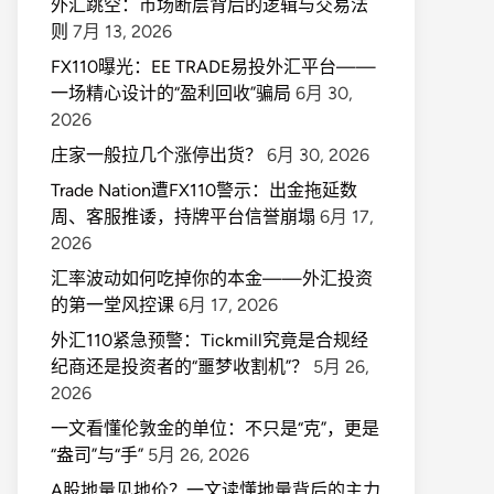
外汇跳空：市场断层背后的逻辑与交易法
则
7月 13, 2026
FX110曝光：EE TRADE易投外汇平台——
一场精心设计的“盈利回收”骗局
6月 30,
2026
庄家一般拉几个涨停出货？
6月 30, 2026
Trade Nation遭FX110警示：出金拖延数
周、客服推诿，持牌平台信誉崩塌
6月 17,
2026
汇率波动如何吃掉你的本金——外汇投资
的第一堂风控课
6月 17, 2026
外汇110紧急预警：Tickmill究竟是合规经
纪商还是投资者的“噩梦收割机”？
5月 26,
2026
一文看懂伦敦金的单位：不只是“克”，更是
“盎司”与“手”
5月 26, 2026
A股地量见地价？一文读懂地量背后的主力