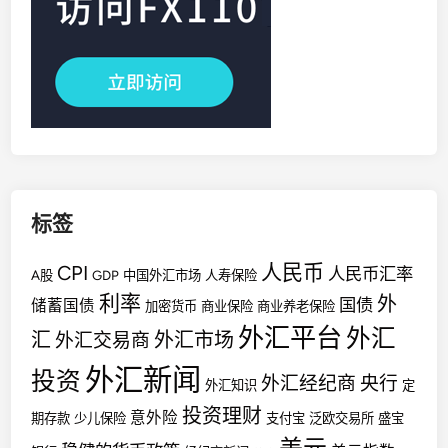
标签
人民币
CPI
人民币汇率
A股
GDP
中国外汇市场
人寿保险
利率
外
国债
储蓄国债
加密货币
商业保险
商业养老保险
外汇平台
外汇
汇
外汇市场
外汇交易商
外汇新闻
投资
外汇经纪商
央行
外汇知识
定
投资理财
意外险
期存款
少儿保险
支付宝
泛欧交易所
盛宝