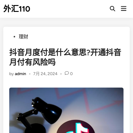
Skip
外汇110
Mai
to
Open
Men
Search
content
Posted
理财
in
抖音月度付是什么意思?开通抖音
月付有风险吗
by
admin
•
7月 24, 2024
•
0