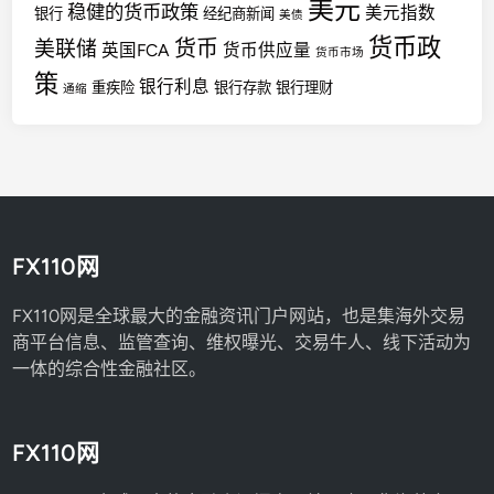
美元
稳健的货币政策
美元指数
银行
经纪商新闻
美债
货币政
货币
美联储
英国FCA
货币供应量
货币市场
策
银行利息
重疾险
银行存款
银行理财
通缩
FX110网
FX110网是全球最大的金融资讯门户网站，也是集海外交易
商平台信息、监管查询、维权曝光、交易牛人、线下活动为
一体的综合性金融社区。
FX110网