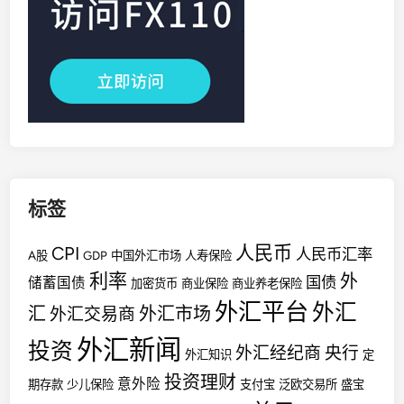
标签
人民币
CPI
人民币汇率
A股
GDP
中国外汇市场
人寿保险
利率
外
国债
储蓄国债
加密货币
商业保险
商业养老保险
外汇平台
外汇
汇
外汇市场
外汇交易商
外汇新闻
投资
外汇经纪商
央行
外汇知识
定
投资理财
意外险
期存款
少儿保险
支付宝
泛欧交易所
盛宝