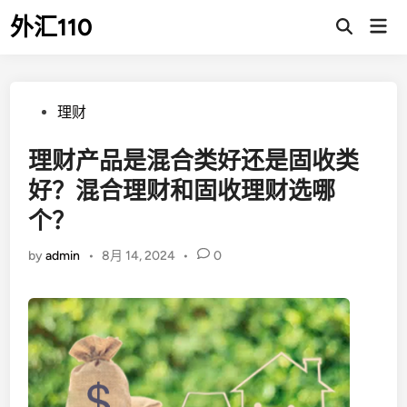
Skip
外汇110
Mai
to
Open
Men
Search
content
Posted
理财
in
理财产品是混合类好还是固收类
好？混合理财和固收理财选哪
个？
by
admin
•
8月 14, 2024
•
0