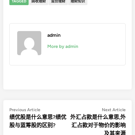
TAGGED
固收理财
混合理财
理财知识
admin
More by admin
文
Previous
Nex
Previous Article
Next Article
article:
artic
绩优股是什么意思?绩优
外汇占款是什么意思,外
章
股与蓝筹股的区别?
汇占款对于物价的影响
导
及其来源