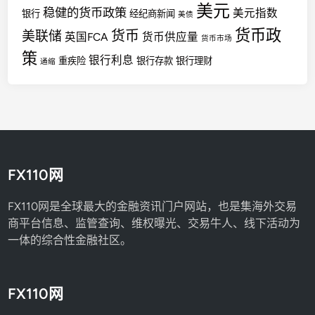
美元
稳健的货币政策
美元指数
银行
经纪商新闻
美债
货币政
货币
美联储
英国FCA
货币供应量
货币市场
策
银行利息
重疾险
银行存款
银行理财
通缩
FX110网
FX110网是全球最大的金融资讯门户网站，也是集海外交易
商平台信息、监管查询、维权曝光、交易牛人、线下活动为
一体的综合性金融社区。
FX110网