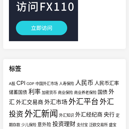
标签
人民币
CPI
人民币汇率
A股
GDP
中国外汇市场
人寿保险
利率
外
国债
储蓄国债
加密货币
商业保险
商业养老保险
外汇平台
外汇
汇
外汇市场
外汇交易商
外汇新闻
投资
外汇经纪商
央行
外汇知识
定
投资理财
意外险
期存款
少儿保险
支付宝
泛欧交易所
盛宝