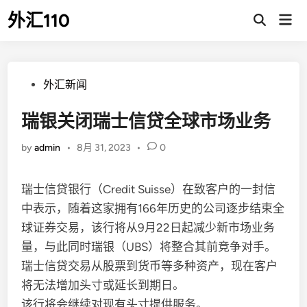
Skip
外汇110
Mai
to
Open
Men
Search
content
Posted
外汇新闻
in
瑞银关闭瑞士信贷全球市场业务
by
admin
•
8月 31, 2023
•
0
瑞士信贷银行（Credit Suisse）在致客户的一封信
中表示，随着这家拥有166年历史的公司逐步结束全
球证券交易，该行将从9月22日起减少新市场业务
量，与此同时瑞银（UBS）将整合其前竞争对手。
瑞士信贷交易从股票到货币等多种资产，现在客户
将无法增加头寸或延长到期日。
该行将会继续对现有头寸提供服务。