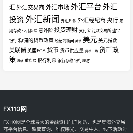
外汇平台
外汇
汇
外汇市场
外汇交易商
外汇新闻
投资
外汇经纪商
央行
外汇知识
定
投资理财
意外险
期存款
少儿保险
支付宝
泛欧交易所
盛宝
美元
稳健的货币政策
美元指数
银行
经纪商新闻
美债
货币政
货币
美联储
英国FCA
货币供应量
货币市场
策
银行利息
重疾险
银行存款
银行理财
通缩
FX110网
FX110网是全球最大的金融资讯门户网站，也是集海外交易
商平台信息、监管查询、维权曝光、交易牛人、线下活动为