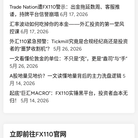
Trade Nation遭FX110警示：出金拖延数周、客服推
诿，持牌平台信誉崩塌
6月 17, 2026
汇率波动如何吃掉你的本金——外汇投资的第一堂风
控课
6月 17, 2026
外汇110紧急预警：Tickmill究竟是合规经纪商还是投资
者的“噩梦收割机”？
5月 26, 2026
一文看懂伦敦金的单位：不只是“克”，更是“盎司”与“手”
5月 26, 2026
A股地量见地价？一文读懂地量背后的主力洗盘逻辑
5
月 14, 2026
起底“巨汇MACRO”：FX110实锤黑平台，投资者血本无
归！
5月 14, 2026
立即前往FX110官网