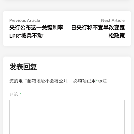
文
Previous
Nex
Previous Article
Next Article
article:
artic
央行公布这一关键利率
日央行称不宜早改变宽
章
LPR“按兵不动”
松政策
导
航
发表回复
您的电子邮箱地址不会被公开。
必填项已用
*
标注
评论
*