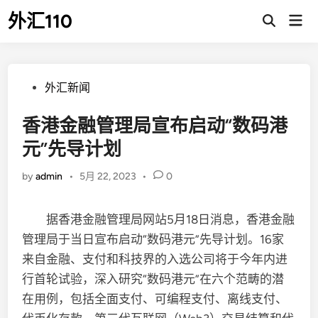
Skip
外汇110
Mai
to
Open
Men
Search
content
Posted
外汇新闻
in
香港金融管理局宣布启动“数码港
元”先导计划
by
admin
•
5月 22, 2023
•
0
据香港金融管理局网站5月18日消息，香港金融
管理局于当日宣布启动“数码港元”先导计划。16家
来自金融、支付和科技界的入选公司将于今年内进
行首轮试验，深入研究“数码港元”在六个范畴的潜
在用例，包括全面支付、可编程支付、离线支付、