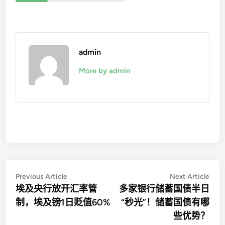
admin
More by admin
文
Previous
Nex
Previous Article
Next Article
article:
artic
埃及央行放开汇率管
多家银行储蓄国债半日
章
制，埃及镑1日贬值60%
“秒光”！储蓄国债有哪
导
些优势？
航