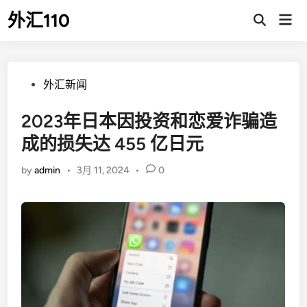
Skip
外汇110
Mai
to
Open
Men
Search
content
Posted
外汇新闻
in
2023年日本因投资和恋爱诈骗造
成的损失达 455 亿日元
by
admin
•
3月 11, 2024
•
0