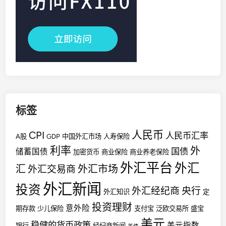
标签
人民币
CPI
人民币汇率
A股
GDP
中国外汇市场
人寿保险
利率
外
国债
储蓄国债
加密货币
商业保险
商业养老保险
外汇平台
外汇
汇
外汇市场
外汇交易商
外汇新闻
投资
外汇经纪商
央行
外汇知识
定
投资理财
意外险
期存款
少儿保险
支付宝
泛欧交易所
盛宝
美元
稳健的货币政策
美元指数
银行
经纪商新闻