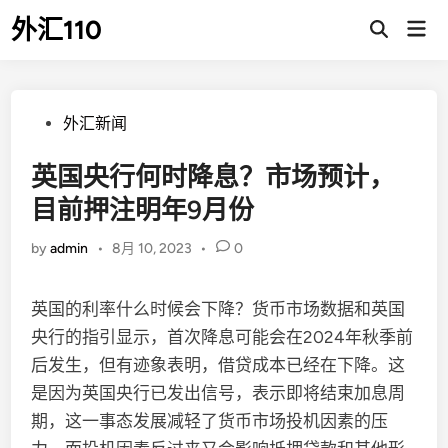
Skip
外汇110
Mai
to
Open
Men
Search
content
Posted
外汇新闻
in
英国央行何时降息？市场预计，
目前押注明年9月份
by
admin
•
8月 10, 2023
•
0
英国的利率什么时候会下降？货币市场数据和英国
央行的指引显示，首次降息可能会在2024年秋季前
后发生，但有迹象表明，借贷成本已经在下降。这
是因为英国央行已发出信号，表示即将结束加息周
期，这一事态发展减轻了货币市场投机因素的压