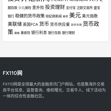
投资理财
意外险
期存款
少儿保险
支付宝
泛欧交易所
盛宝
美元
稳健的货币政策
美元指数
银行
经纪商新闻
美债
货币政
货币
美联储
英国FCA
货币供应量
货币市场
策
银行利息
重疾险
银行存款
银行理财
通缩
FX110网
FX110网是全球最大的金融资讯门户网站，也是集海外交易
商平台信息、监管查询、维权曝光、交易牛人、线下活动为
一体的综合性金融社区。