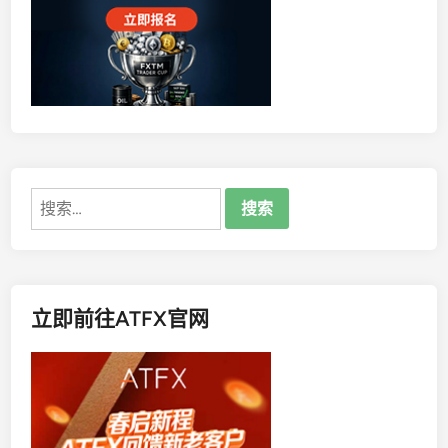
类
好
？
混
合
理
财
和
固
搜
收
索：
理
财
选
哪
立即前往ATFX官网
个
？