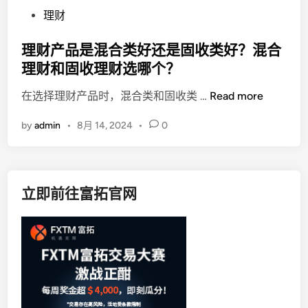
P
理财
o
s
理财产品是混合类好还是固收类好？混合
t
理财和固收理财选哪个？
e
理
在选择理财产品时，混合类和固收类 …
Read more
d
财
i
by
admin
•
8月 14, 2024
•
0
产
n
品
是
混
立即前往富拓官网
合
类
好
还
是
固
收