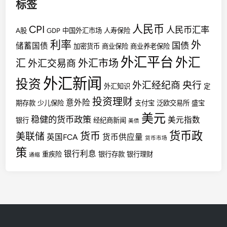
标签
人民币
CPI
人民币汇率
A股
GDP
中国外汇市场
人寿保险
利率
外
国债
储蓄国债
加密货币
商业保险
商业养老保险
外汇平台
外汇
汇
外汇市场
外汇交易商
外汇新闻
投资
外汇经纪商
央行
外汇知识
定
投资理财
意外险
期存款
少儿保险
支付宝
泛欧交易所
盛宝
美元
稳健的货币政策
美元指数
银行
经纪商新闻
美债
货币政
货币
美联储
英国FCA
货币供应量
货币市场
策
银行利息
重疾险
银行存款
银行理财
通缩