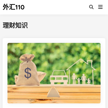
Skip
外汇110
Mai
to
Open
Men
Search
content
理财知识