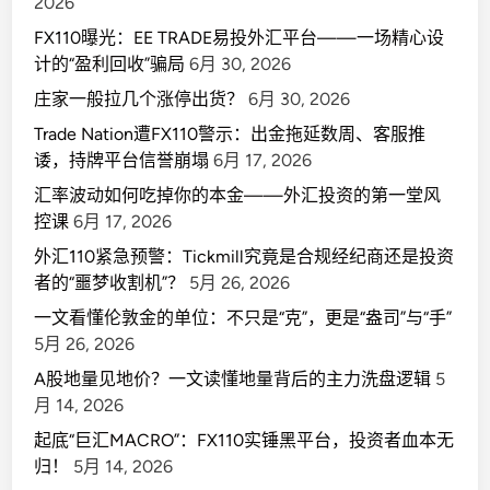
2026
FX110曝光：EE TRADE易投外汇平台——一场精心设
计的“盈利回收”骗局
6月 30, 2026
庄家一般拉几个涨停出货？
6月 30, 2026
Trade Nation遭FX110警示：出金拖延数周、客服推
诿，持牌平台信誉崩塌
6月 17, 2026
汇率波动如何吃掉你的本金——外汇投资的第一堂风
控课
6月 17, 2026
外汇110紧急预警：Tickmill究竟是合规经纪商还是投资
者的“噩梦收割机”？
5月 26, 2026
一文看懂伦敦金的单位：不只是“克”，更是“盎司”与“手”
5月 26, 2026
A股地量见地价？一文读懂地量背后的主力洗盘逻辑
5
月 14, 2026
起底“巨汇MACRO”：FX110实锤黑平台，投资者血本无
归！
5月 14, 2026