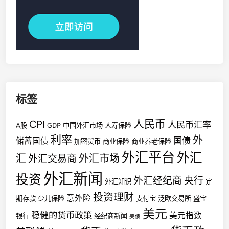
标签
人民币
CPI
人民币汇率
A股
GDP
中国外汇市场
人寿保险
利率
外
国债
储蓄国债
加密货币
商业保险
商业养老保险
外汇平台
外汇
汇
外汇市场
外汇交易商
外汇新闻
投资
外汇经纪商
央行
外汇知识
定
投资理财
意外险
期存款
少儿保险
支付宝
泛欧交易所
盛宝
美元
稳健的货币政策
美元指数
银行
经纪商新闻
美债