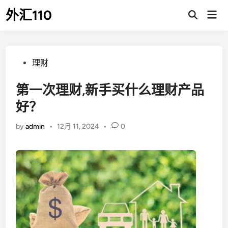
Skip
外汇110
Mai
to
Open
Men
Search
content
Posted
理财
in
第一次理财,新手买什么理财产品
好？
by
admin
•
12月 11, 2024
•
0