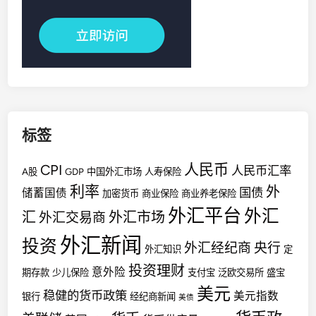
标签
人民币
CPI
人民币汇率
A股
GDP
中国外汇市场
人寿保险
利率
外
国债
储蓄国债
加密货币
商业保险
商业养老保险
外汇平台
外汇
汇
外汇市场
外汇交易商
外汇新闻
投资
外汇经纪商
央行
外汇知识
定
投资理财
意外险
期存款
少儿保险
支付宝
泛欧交易所
盛宝
美元
稳健的货币政策
美元指数
银行
经纪商新闻
美债