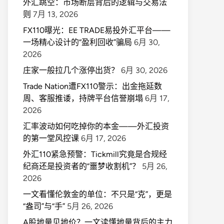
外汇跳空：市场断层背后的逻辑与交易法
则
7月 13, 2026
FX110曝光：EE TRADE易投外汇平台——
一场精心设计的“盈利回收”骗局
6月 30,
2026
庄家一般拉几个涨停出货？
6月 30, 2026
Trade Nation遭FX110警示：出金拖延数
周、客服推诿，持牌平台信誉崩塌
6月 17,
2026
汇率波动如何吃掉你的本金——外汇投资
的第一堂风控课
6月 17, 2026
外汇110紧急预警：Tickmill究竟是合规经
纪商还是投资者的“噩梦收割机”？
5月 26,
2026
一文看懂伦敦金的单位：不只是“克”，更是
“盎司”与“手”
5月 26, 2026
A股地量见地价？一文读懂地量背后的主力