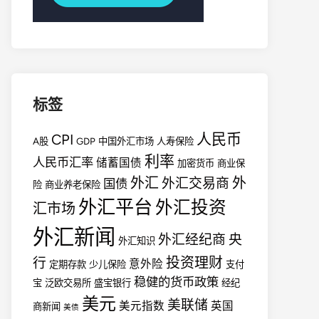
标签
人民币
CPI
A股
GDP
中国外汇市场
人寿保险
利率
人民币汇率
储蓄国债
加密货币
商业保
外汇
外
外汇交易商
国债
险
商业养老保险
外汇平台
外汇投资
汇市场
外汇新闻
外汇经纪商
央
外汇知识
投资理财
行
意外险
定期存款
少儿保险
支付
稳健的货币政策
宝
泛欧交易所
盛宝银行
经纪
美元
美联储
美元指数
英国
商新闻
美债